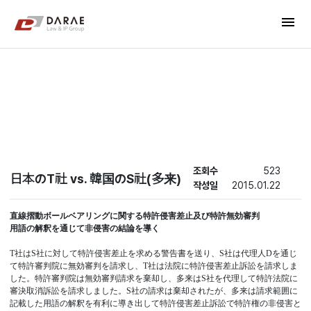
컨텐츠 바로가기
menu
메인 메뉴 바로가기
New's
조회수
523
日本のT社 vs. 韓国のS社(多来)
작성일
2015.01.22
直線摺動ボールベアリングに関する特許侵害差止及び特許無効審判
用語の解釈を通じて非侵害の結論を導く
T社はS社に対して特許侵害差止を求める警告書を送り、S社は代理人Dを通じ
て特許審判院に無効審判を請求し、T社は法院に特許侵害差止訴訟を請求しま
した。特許審判院は無効審判請求を棄却し、多来はS社を代理して特許法院に
審決取消訴訟を請求しました。S社の請求は棄却されたが、多来は請求範囲に
記載した用語の解釈を有利に導き出して特許侵害差止訴訟で特許権の非侵害と