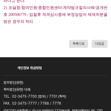
하다고 한다.
2) 조달청/참여민원/종합민원센터/계약법규질의사례/공개번
호 200506779 : 입찰후 적격심사중에 부정당업자 제재처분을
받은 경우의 처리
목록으로
다음글
개인정보 취급방침
사업자명
법무법인(유한)
특허법인(유한) 다래
TEL.
02-3475-7700 (법무) / 7701 (특허)
FAX.
02-3475-7777 / 7788 / 7778
주소
(06235)서울특별시 강남구 테헤란로 132(역삼동, 한독약품빌딩 9F~11F)