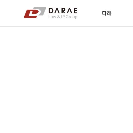
컨텐츠 바로가기
메인 메뉴 바로가기
다래
다래소개
다래소식
New's
오시는 길