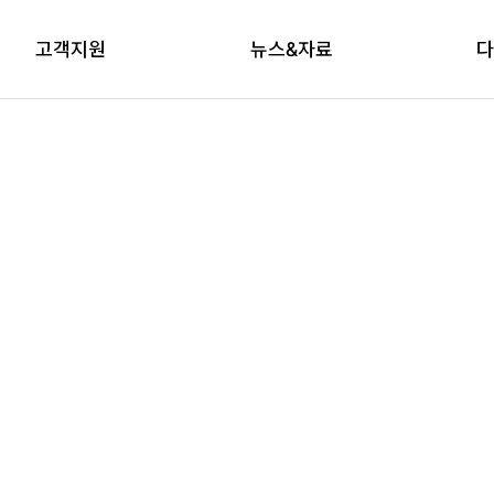
고객지원
뉴스&자료
다
상담신청
자료실
브
교육신청
다래논단
뉴스레터