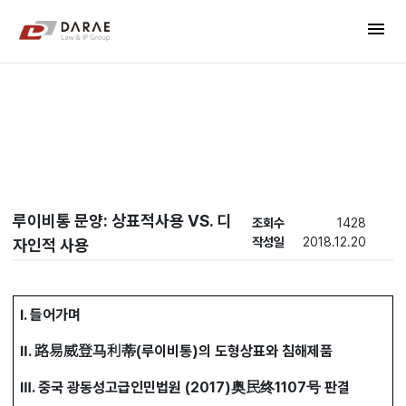
컨텐츠 바로가기
menu
메인 메뉴 바로가기
New's
루이비통 문양: 상표적사용 VS. 디
조회수
1428
작성일
2018.12.20
자인적 사용
Ⅰ. 들어가며
Ⅱ.
路易威登马利蒂(루이비통)의 도형상표와 침해제품
Ⅲ.
중국 광동성고급인민법원 (2017)奥民终1107号 판결