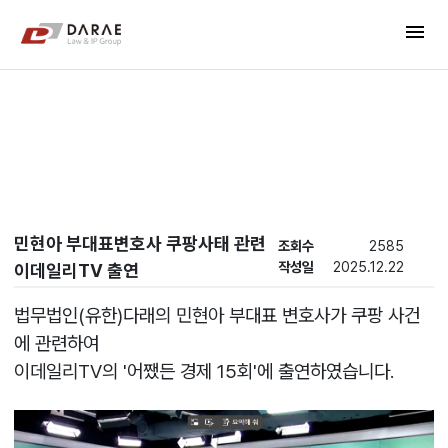
컨텐츠 바로가기
menu
메인 메뉴 바로가기
New's
민현아 부대표변호사 쿠팡사태 관련
조회수
2585
작성일
2025.12.22
이데일리TV 출연
법무법인(유한)다래의 민현아 부대표 변호사가 쿠팡 사건
에 관련하여
이데일리TV의 '어쨌든 경제 15회'에 출연하였습니다.