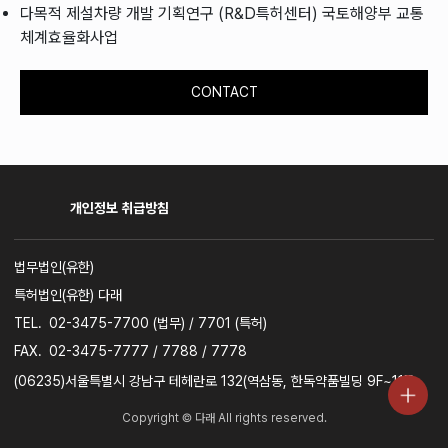
다목적 제설차량 개발 기획연구 (R&D특허센터) 국토해양부 교통
체계효율화사업
CONTACT
개인정보 취급방침
사업자명
법무법인(유한)
특허법인(유한) 다래
TEL.
02-3475-7700 (법무) / 7701 (특허)
FAX.
02-3475-7777 / 7788 / 7778
주소
(06235)서울특별시 강남구 테헤란로 132(역삼동, 한독약품빌딩 9F~11F)
Copyright © 다래 All rights reserved.