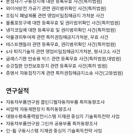
분섬사기 구동장지에 대한 등록무효 사건(특허법원)
와이어방전 가공기 관련 권리범위확인 사건(특허법원)
조립식 패널제품 관련 영업비밀침해금지 가처분 사건
물품포장구에 대한 등록무효 및 권리법위확인 사건(특허법원)
냉각코일에 대한 등록무효 및 권리범위확인 사건(특허법원)
약물경피투여제 관련 특허권짐해금지가처분, 무효 사건
테스트핸들러 관련 등록무효, 권리범위확인 사건(특허법원)
s사 퇴직기술자 관련 영업비밀짐해금지가처분, 형사고소 사건
글래스기판 반송용 박스 관련 등록무효 사건(특허법원,대법원)
승강칠판 안전보호장치 관련 등록무효 사건(특허 법원)
증명서 자동접착기계 관련 특허권침해금지소송 사건(고등법원)
연구실적
자동차부품연구원 클린디젤자동차부품 특허동향조사
씨알텍 자동제한장치 특허동향조사
대형수평축풍력발전시스템 지재권 중심의 기술획득전략 사업
자동차부품연구원 그린카 공용부품 특허동향조사
인-휠 구동시스템 지재권 중심의 기술획득전략 사업