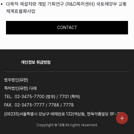
다목적 제설차량 개발 기획연구 (R&D특허센터) 국토해양부 교통
체계효율화사업
CONTACT
개인정보 취급방침
사업자명
법무법인(유한)
특허법인(유한) 다래
TEL.
02-3475-7700 (법무) / 7701 (특허)
FAX.
02-3475-7777 / 7788 / 7778
주소
(06235)서울특별시 강남구 테헤란로 132(역삼동, 한독약품빌딩 9F~11F)
Copyright © 다래 All rights reserved.