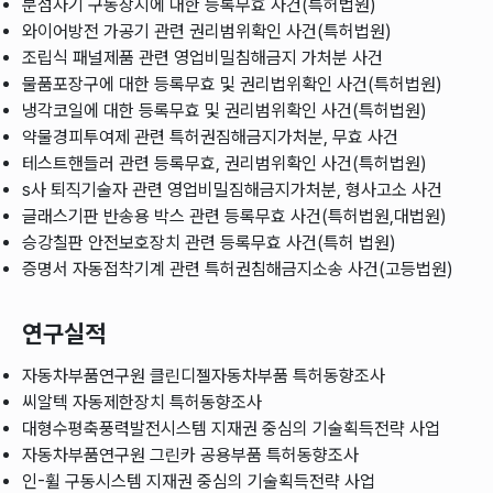
분섬사기 구동장지에 대한 등록무효 사건(특허법원)
와이어방전 가공기 관련 권리범위확인 사건(특허법원)
조립식 패널제품 관련 영업비밀침해금지 가처분 사건
물품포장구에 대한 등록무효 및 권리법위확인 사건(특허법원)
냉각코일에 대한 등록무효 및 권리범위확인 사건(특허법원)
약물경피투여제 관련 특허권짐해금지가처분, 무효 사건
테스트핸들러 관련 등록무효, 권리범위확인 사건(특허법원)
s사 퇴직기술자 관련 영업비밀짐해금지가처분, 형사고소 사건
글래스기판 반송용 박스 관련 등록무효 사건(특허법원,대법원)
승강칠판 안전보호장치 관련 등록무효 사건(특허 법원)
증명서 자동접착기계 관련 특허권침해금지소송 사건(고등법원)
연구실적
자동차부품연구원 클린디젤자동차부품 특허동향조사
씨알텍 자동제한장치 특허동향조사
대형수평축풍력발전시스템 지재권 중심의 기술획득전략 사업
자동차부품연구원 그린카 공용부품 특허동향조사
인-휠 구동시스템 지재권 중심의 기술획득전략 사업