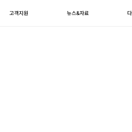
고객지원
뉴스&자료
다
상담신청
자료실
브
교육신청
다래논단
뉴스레터