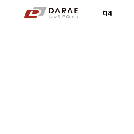
컨텐츠 바로가기
메인 메뉴 바로가기
다래
다래소개
다래소식
New's
오시는 길