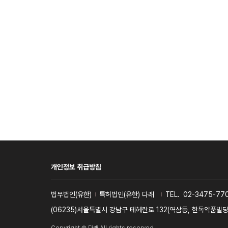
개인정보 취급방침
사업자명
법무법인(유한)
특허법인(유한) 다래
TEL.
02-3475-770
주소
(06235)서울특별시 강남구 테헤란로 132(역삼동, 한독약품빌딩 9