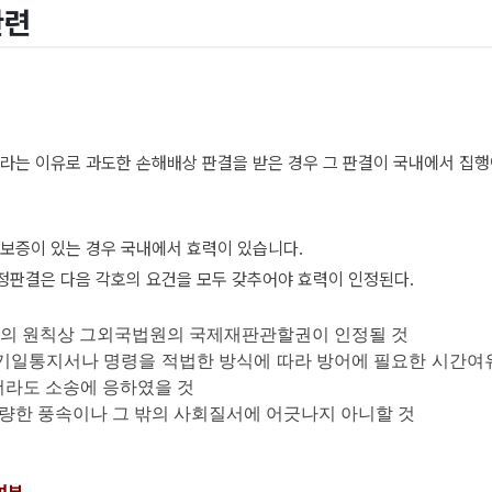
관련
는 이유로 과도한 손해배상 판결을 받은 경우 그 판결이 국내에서 집행
호보증이 있는
경우
국내에서 효력이 있습니다.
정판결은 다음 각호의 요건을 모
두 갖추어야 효력이 인정된다.
의 원칙상 그
외국법원의
국제재판관할권이 인정될 것
및 기일통지서나 명령을
적법한
방식에 따라 방어에 필요한 시간여
더라도
소송에
응하였을 것
선량한 풍속이나 그 밖의
사회질서에
어긋나지 아니할 것