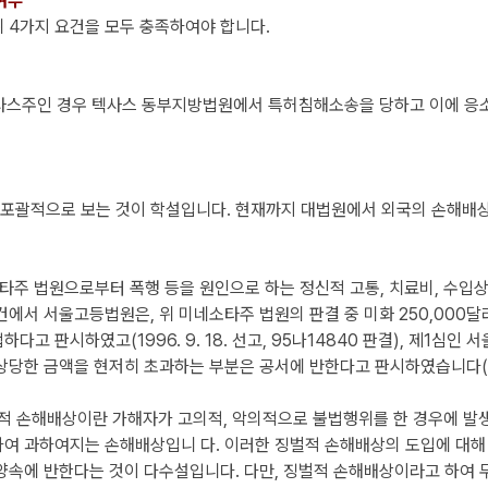
여부
위 4가지
요건을
모두 충족하여야 합니다.
텍사스주인 경우 텍사스 동부지방법원에서 특허침해소송을 당하고 이에 응소하
 포괄적으로
보는
것이 학설입니다. 현재까지 대법원에서 외국의 손해배상
타주 법원으로부터 폭행 등을 원인으로 하는 정신적 고통, 치
료비, 수입
에서 서울고등법원은, 위 미네소타주 법원의 판결 중 미화 250,000
판시하였고(1996. 9. 18. 선고, 95나14840 판결),
제1심인
서
 금액을 현저히 초과하는 부분은 공서에 반한다고 판시하였습니다(1995. 
하여 징벌적 손해배상이란 가해자가 고의적, 악의적으로 불법행위를 한 경우에
여 과하여지는 손해배상입니 다. 이러한 징벌적 손해배상의 도입에 대
양속에 반한다는 것이 다수설입니다. 다만, 징벌적 손해배상이라고 하여