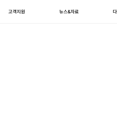
고객지원
뉴스&자료
다
상담신청
자료실
브
교육신청
다래논단
뉴스레터