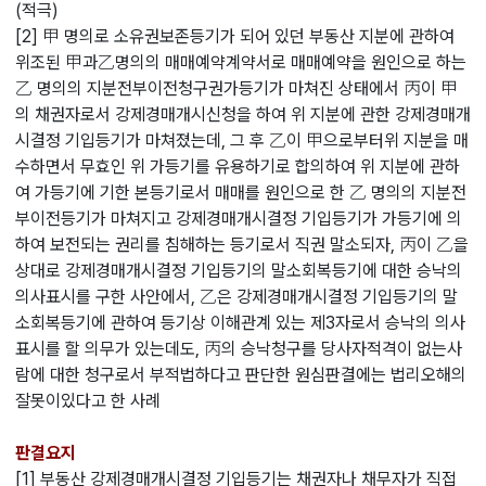
(적극)
[2] 甲 명의로 소유권보존등기가 되어 있던 부동산 지분에 관하여
위조된 甲과乙명의의 매매예약계약서로 매매예약을 원인으로 하는
乙 명의의 지분전부이전청구권가등기가 마쳐진 상태에서 丙이 甲
의 채권자로서 강제경매개시신청을 하여 위 지분에 관한 강제경매개
시결정 기입등기가 마쳐졌는데, 그 후 乙이 甲으로부터위 지분을 매
수하면서 무효인 위 가등기를 유용하기로 합의하여 위 지분에 관하
여 가등기에 기한 본등기로서 매매를 원인으로 한 乙 명의의 지분전
부이전등기가 마쳐지고 강제경매개시결정 기입등기가 가등기에 의
하여 보전되는 권리를 침해하는 등기로서 직권 말소되자, 丙이 乙을
상대로 강제경매개시결정 기입등기의 말소회복등기에 대한 승낙의
의사표시를 구한 사안에서, 乙은 강제경매개시결정 기입등기의 말
소회복등기에 관하여 등기상 이해관계 있는 제3자로서 승낙의 의사
표시를 할 의무가 있는데도, 丙의 승낙청구를 당사자적격이 없는사
람에 대한 청구로서 부적법하다고 판단한 원심판결에는 법리오해의
잘못이있다고 한 사례
판결요지
[1] 부동산 강제경매개시결정 기입등기는 채권자나 채무자가 직접