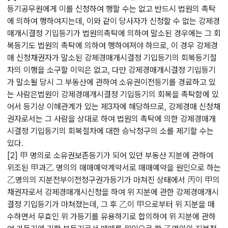
등기공무원에게 이를 신청하여 행할 수는 없고 반드시 법원의 촉탁
에 의하여 행하여지는데, 이와 같이 당사자가 신청할 수 없는 강제경
매개시결정 기입등기가 법원의촉탁에 의하여 말소된 경우에는 그 회
복등기도 법원의 촉탁에 의하여 행하여져야 하므로, 이 경우 강제경
매 신청채권자가 말소된 강제경매개시결정 기입등기의 회복등기절
차의 이행을 소구할 이익은 없고, 다만 강제경매개시결정 기입등기
가 말소될 당시 그 부동산에 관하여 소유권이전등기를 경료하고 있
는 사람은법원이 강제경매개시결정 기입등기의 회복을 촉탁함에 있
어서 등기상 이해관계가 있는 제3자에 해당하므로, 강제경매 신청채
권자로서는 그 사람을 상대로 하여 법원의 촉탁에 의한 강제경매개
시결정 기입등기의 회복절차에 대한 승낙청구의 소를 제기할 수는
있다.
[2] 甲 명의로 소유권보존등기가 되어 있던 부동산 지분에 관하여
위조된 甲과乙 명의의 매매예약계약서로 매매예약을 원인으로 하는
乙명의의 지분전부이전청구권가등기가 마쳐진 상태에서 丙이 甲의
채권자로서 강제경매개시신청을 하여 위 지분에 관한 강제경매개시
결정 기입등기가 마쳐졌는데, 그 후 乙이 甲으로부터 위 지분을 매
수하면서 무효인 위 가등기를 유용하기로 합의하여 위 지분에 관하