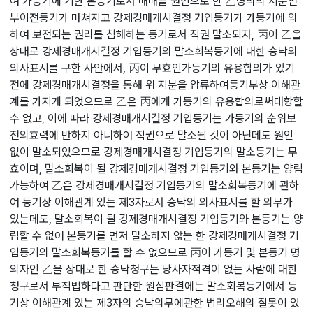
여 가등기에 기한 본등기로서 매매를 원인으로 한 乙명의의 지분전
부이전등기가 마쳐지고 강제경매개시결정 기입등기가 가등기에 의
하여 보전되는 권리를 침해하는 등기로서 직권 말소되자, 丙이 乙을
상대로 강제경매개시결정 기입등기의 말소회복등기에 대한 승낙의
의사표시를 구한 사안에서, 丙이 무효인가등기의 유용합의가 있기
전에 강제경매개시결정을 통해 위 지분을 압류하여등기부상 이해관
계를 가지게 되었으므로 乙은 丙에게 가등기의 유용합의로써대항할
수 없고, 이에 따라 강제경매개시결정 기입등기는 가등기의 순위보
전의효력에 반하지 아니하여 직권으로 말소될 것이 아닌데도 원인
없이 말소되었으므로 강제경매개시결정 기입등기의 말소등기는 무
효이며, 말소회복이 될 강제경매개시결정 기입등기와 본등기는 양립
가능하여 乙은 강제경매개시결정 기입등기의 말소회복등기에 관하
여 등기상 이해관계 있는 제3자로서 승낙의 의사표시를 할 의무가
있는데도, 말소회복이 될 강제경매개시결정 기입등기와 본등기는 양
립할 수 없어 본등기를 먼저 말소하지 않는 한 강제경매개시결정 기
입등기의 말소회복등기를 할 수 없으므로 丙이 가등기 및 본등기 명
의자인 乙을 상대로 한 승낙청구는 당사자적격이 없는 사람에 대한
청구로서 부적법하다고 판단한 원심판결에는 말소회복등기에서 등
기상 이해관계 있는 제3자의 승낙의무에관한 법리오해의 잘못이 있