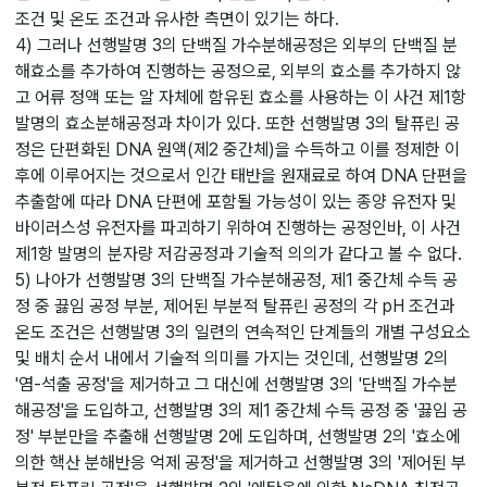
조건 및 온도 조건과 유사한 측면이 있기는 하다.
4) 그러나 선행발명 3의 단백질 가수분해공정은 외부의 단백질 분
해효소를 추가하여 진행하는 공정으로, 외부의 효소를 추가하지 않
고 어류 정액 또는 알 자체에 함유된 효소를 사용하는 이 사건 제1항
발명의 효소분해공정과 차이가 있다. 또한 선행발명 3의 탈퓨린 공
정은 단편화된 DNA 원액(제2 중간체)을 수득하고 이를 정제한 이
후에 이루어지는 것으로서 인간 태반을 원재료로 하여 DNA 단편을
추출함에 따라 DNA 단편에 포함될 가능성이 있는 종양 유전자 및
바이러스성 유전자를 파괴하기 위하여 진행하는 공정인바, 이 사건
제1항 발명의 분자량 저감공정과 기술적 의의가 같다고 볼 수 없다.
5) 나아가 선행발명 3의 단백질 가수분해공정, 제1 중간체 수득 공
정 중 끓임 공정 부분, 제어된 부분적 탈퓨린 공정의 각 pH 조건과
온도 조건은 선행발명 3의 일련의 연속적인 단계들의 개별 구성요소
및 배치 순서 내에서 기술적 의미를 가지는 것인데, 선행발명 2의
'염-석출 공정'을 제거하고 그 대신에 선행발명 3의 '단백질 가수분
해공정'을 도입하고, 선행발명 3의 제1 중간체 수득 공정 중 '끓임 공
정' 부분만을 추출해 선행발명 2에 도입하며, 선행발명 2의 '효소에
의한 핵산 분해반응 억제 공정'을 제거하고 선행발명 3의 '제어된 부