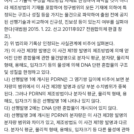
어서 그 기술적 구성을 제조방법 자체로 한정하여 파악할 것이 아니
라 제조방법의 기재를 포함하여 청구범위의 모든 기재에 의하여 특
정되는 구조나 성질 등을 가지는 물건으로 파악하여 출원 전에 공지
된 선행기술과 비교하여 신규성, 진보성 등이 있는지 여부를 살펴야
한다(대법원 2015. 1. 22. 선고 2011후927 전원합의체 판결 참
조).
2) 위 법리와 기록상 인정되는 사실관계에 비추어 살펴본다.
가) 이 사건 제3항 발명은 이 사건 제1항 발명의 제조방법에 의해 얻
어진 단편 혼합물에 관한 물건발명으로 분자식 평균, 분자량, 물리적
형태, 용해도, 입자크기 등의 물성에 의해 DNA 단편 혼합물의 구조
및 성질을 한정하고 있다.
나) 선행발명 1에 개시된 PDRN은 그 염기쌍 길이에 비추어 보면 분
자량의 범위에서 이 사건 제3항 발명과 상당 부분 수치범위가 중복
된다. 그러나 PDRN의 제조방법이나 분자식 평균, 물리적 형태, 용
해도, 입자크기 등은 선행발명 1에 나타나 있지 않다.
다) 선행발명 2에는 DNA 단편 혼합물이 개시되어 있지 않다.
라) 선행발명 3에 개시된 PDRN의 분자량은 이 사건 제3항 발명의
분자량 범위와 차이가 있고, 제조방법도 이 사건 제1항 발명과 다르
다. 분자식 평균, 물리적 형태, 용해도, 입자크기 등 다른 물성에 관하