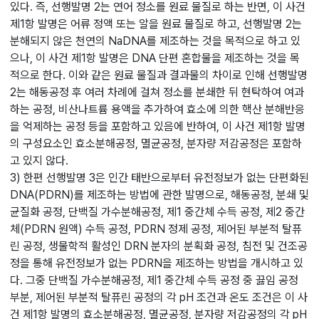
있다. 즉, 선행발명 2는 연어 정소를 원료 물질로 하는 반면, 이 사건
제1항 발명은 어류 정액 또는 알을 원료 물질로 하고, 선행발명 2는
분해되지 않은 천연의 NaDNA를 제조하는 것을 목적으로 하고 있
으나, 이 사건 제1항 발명은 DNA 단편 혼합물을 제조하는 것을 목
적으로 한다. 이와 같은 원료 물질과 결과물의 차이로 인해 선행발명
2는 해동공정 후 여러 차례에 걸쳐 정소를 분쇄한 뒤 현탁하여 여과
하는 공정, 비산나트륨 용액을 추가하여 효소에 의한 핵산 분해반응
을 억제하는 공정 등을 포함하고 있음에 반하여, 이 사건 제1항 발명
의 구성요소인 효소분해공정, 멸균공정, 분자량 저감공정은 포함하
고 있지 않다.
3) 한편 선행발명 3은 인간 태반으로부터 유전정보가 없는 단편화된
DNA(PDRN)를 제조하는 방법에 관한 발명으로, 해동공정, 분쇄 및
균질화 공정, 단백질 가수분해공정, 제1 중간체 수득 공정, 제2 중간
체(PDRN 원액) 수득 공정, PDRN 정제 공정, 제어된 부분적 탈퓨
린 공정, 생물학적 활성인 DRN 분자의 분획화 공정, 침전 및 건조공
정을 통해 유전정보가 없는 PDRN을 제조하는 방법을 개시하고 있
다. 그중 단백질 가수분해공정, 제1 중간체 수득 공정 중 끓임 공정
부분, 제어된 부분적 탈퓨린 공정의 각 pH 조건과 온도 조건은 이 사
건 제1항 발명의 효소분해공정, 멸균공정, 분자량 저감공정의 각 pH