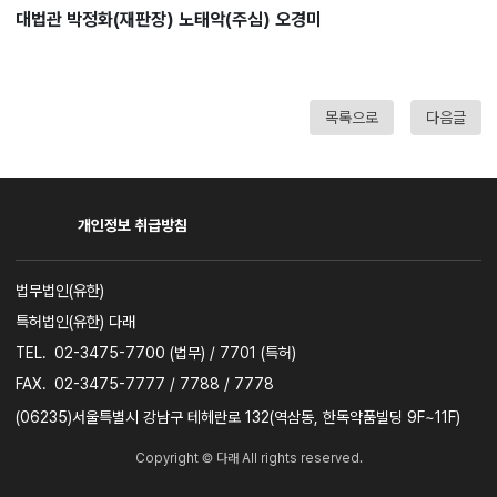
대법관 박정화(재판장) 노태악(주심) 오경미
목록으로
다음글
개인정보 취급방침
사업자명
법무법인(유한)
특허법인(유한) 다래
TEL.
02-3475-7700 (법무) / 7701 (특허)
FAX.
02-3475-7777 / 7788 / 7778
주소
(06235)서울특별시 강남구 테헤란로 132(역삼동, 한독약품빌딩 9F~11F)
Copyright © 다래 All rights reserved.