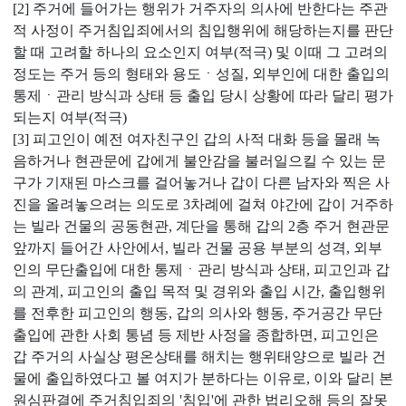
[2] 주거에 들어가는 행위가 거주자의 의사에 반한다는 주관
적 사정이 주거침입죄에서의 침입행위에 해당하는지를 판단
할 때 고려할 하나의 요소인지 여부(적극) 및 이때 그 고려의
정도는 주거 등의 형태와 용도ㆍ성질, 외부인에 대한 출입의
통제ㆍ관리 방식과 상태 등 출입 당시 상황에 따라 달리 평가
되는지 여부(적극)
[3] 피고인이 예전 여자친구인 갑의 사적 대화 등을 몰래 녹
음하거나 현관문에 갑에게 불안감을 불러일으킬 수 있는 문
구가 기재된 마스크를 걸어놓거나 갑이 다른 남자와 찍은 사
진을 올려놓으려는 의도로 3차례에 걸쳐 야간에 갑이 거주하
는 빌라 건물의 공동현관, 계단을 통해 갑의 2층 주거 현관문
앞까지 들어간 사안에서, 빌라 건물 공용 부분의 성격, 외부
인의 무단출입에 대한 통제ㆍ관리 방식과 상태, 피고인과 갑
의 관계, 피고인의 출입 목적 및 경위와 출입 시간, 출입행위
를 전후한 피고인의 행동, 갑의 의사와 행동, 주거공간 무단
출입에 관한 사회 통념 등 제반 사정을 종합하면, 피고인은
갑 주거의 사실상 평온상태를 해치는 행위태양으로 빌라 건
물에 출입하였다고 볼 여지가 분하다는 이유로, 이와 달리 본
원심판결에 주거침입죄의 '침입'에 관한 법리오해 등의 잘못