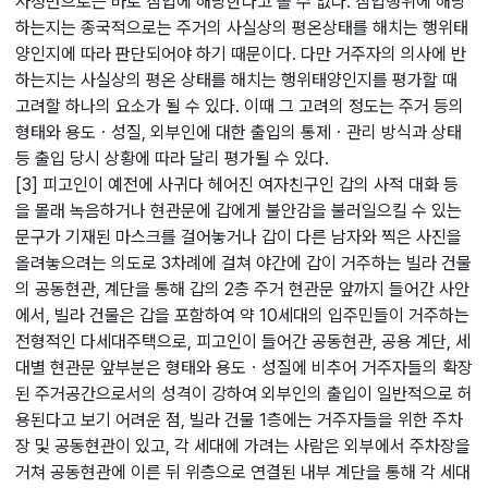
사정만으로는 바로 침입에 해당한다고 볼 수 없다. 침입행위에 해당
하는지는 종국적으로는 주거의 사실상의 평온상태를 해치는 행위태
양인지에 따라 판단되어야 하기 때문이다. 다만 거주자의 의사에 반
하는지는 사실상의 평온 상태를 해치는 행위태양인지를 평가할 때
고려할 하나의 요소가 될 수 있다. 이때 그 고려의 정도는 주거 등의
형태와 용도ㆍ성질, 외부인에 대한 출입의 통제ㆍ관리 방식과 상태
등 출입 당시 상
황에 따라 달리 평가될 수 있다.
[3] 피고인이 예전에 사귀다 헤어진 여자친구인 갑의 사적 대화 등
을 몰래 녹음하거나 현관문에 갑에게 불안감을 불러일으킬 수 있는
문구가 기재된 마스크를 걸어놓거나 갑이 다른 남자와 찍은 사진을
올려놓으려는 의도로 3차례에 걸쳐 야간에 갑이 거주하는 빌라 건물
의 공동현관, 계단을 통해 갑의 2층 주거 현관문 앞까지 들어간 사안
에서, 빌라 건물은 갑을 포함하여 약 10세대의 입주민들이 거주하는
전형적인 다세대주택으로, 피고인이 들어간 공동현관, 공용 계단, 세
대별 현관문 앞부
분은 형태와 용도ㆍ성질에 비추어 거주자들의 확장
된 주거공간으로서의 성격이 강하여 외부인의 출입이 일반적으로 허
용된다고 보기 어려운 점, 빌라 건물 1층에는 거주자들을 위한 주차
장 및 공동현관이 있고, 각 세대에 가려는 사람은 외부에서 주차장을
거쳐 공동현관에 이른 뒤 위층으로 연결된 내부 계단을 통해 각 세대