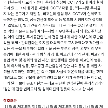
의 현관문에 이르게 되는데, 주차장 천장에 CCTV가 2대 이상 설치
되어 있고 그 아래 기둥 벽면에 'CCTV 작동 중', '외부차량 주차금
지'라는 문구가 기재된 점, 피고인의
출입 당시 CCTV가 실제로 작
동하지는 않았고, 공동현관에 도어락 등 별도의 시정장치가 설치되
지 않았으나, 빌라 건물의 거주자들이나 관리자는 CCTV 설치나 기
둥 벽면의 문구를 통하여 외부차량의 무단주차금지 외에도 주차장
및 이와 연결된 주거공간인 빌라 건물 일체에 대한 외부인의 무단출
입을 통제ㆍ관리한다는 취지를 대외적으로 표시하였다고 평가할 수
있는 점 등을 비롯하여 빌라 건물 공용 부분의 성격, 외부인의 무단
출입에 대한 통제ㆍ관리 방식과 상태, 피고인과 갑의 관계, 피고인의
출입 목적 및 경위와 출입 시간, 출입행위를 전후한 피고인의 행동,
갑의 의사와 행동, 주거공간 무단출입에 관한 사회 통념 등 제반 사
정을 종합하면, 피고인은 갑 주거의 사실상 평온상태를 해치는 행위
태양으로 빌라 건물에 출입하였다고 볼 여지가 충분하다는 이유로,
이와 달리 보아 공소사실을 무죄로 판단한 원심판결에 주거침입죄의
'침입'에 관한 법리오해 및 심리미진의 잘못이 있다고 한 사례.
참조조문
[1] 형법 제319조 제1항 / [2] 형법 제319조 제1항 / [3] 형법 제