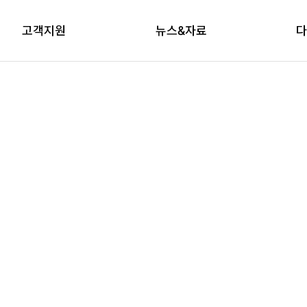
고객지원
뉴스&자료
다
상담신청
자료실
브
교육신청
다래논단
뉴스레터