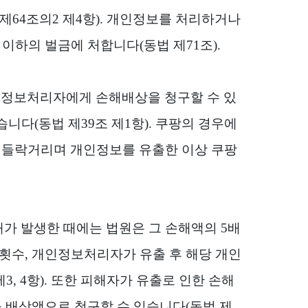
 제
64
조의
2
제
4
항
).
개인정보를 처리하거나
 이하의 벌금에 처합니다
(
동법 제
71
조
).
정보처리자에게 손해배상을 청구할 수 있
없습니다
(
동법 제
39
조 제
1
항
).
쿠팡의 경우에
 들락거리며 개인정보를 유출한 이상 쿠팡
가 발생한 때에는 법원은 그 손해액의
5
배
횟수
,
개인정보처리자가 유출 후 해당 개인
제
3, 4
항
).
또한 피해자가 유출로 인한 손해
 배상액으로 청구할 수 있습니다
(
동법 제