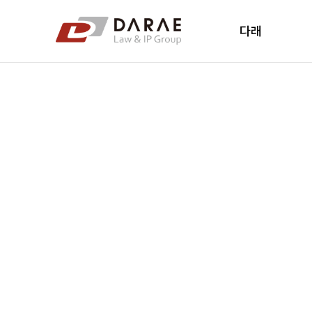
컨텐츠 바로가기
메인 메뉴 바로가기
다래
다래소개
다래소식
New's
오시는 길