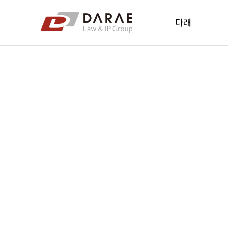
컨텐츠 바로가기
메인 메뉴 바로가기
다래
다래소개
다래소식
New's
오시는 길