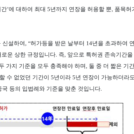
기간
’
에 대하여 최대
5
년까지 연장을 허용할 뿐
,
품목허가
를 신설하여
, “
허가등을 받은 날부터
14
년을 초과하여 연
새로운 상한 규정입니다
.
즉
,
앞으로 특허권 존속기간을
두 가지 기준을 모두 충족해야 하며
,
둘 중 더 짧은 
할 수 없었던 기간이
5
년이라
5
년 연장이 가능하더라
중국 등의 입법례와 기준을 맞춘 것입니다
.