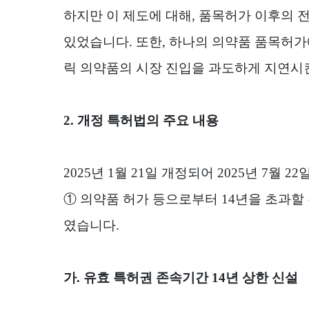
하지만 이 제도에 대해
,
품목허가 이후의 전
있었습니다
.
또한
,
하나의 의약품 품목허가
릭 의약품의 시장 진입을 과도하게 지연시
2.
개정 특허법의 주요 내용
2025
년
1
월
21
일 개정되어
2025
년
7
월
22
①
의약품 허가 등으로부터
14
년을 초과할
였습니다
.
가
.
유효 특허권 존속기간
14
년 상한 신설