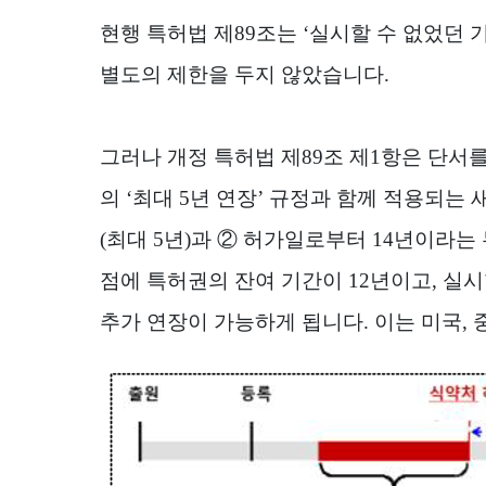
현행 특허법 제
89
조는
‘
실시할 수 없었던 
별도의 제한을 두지 않았습니다
.
그러나 개정 특허법 제
89
조 제
1
항은 단서
의
‘
최대
5
년 연장
’
규정과 함께 적용되는 
(
최대
5
년
)
과
②
허가일로부터
14
년이라는 
점에 특허권의 잔여 기간이
12
년이고
,
실시
추가 연장이 가능하게 됩니다
.
이는 미국
,