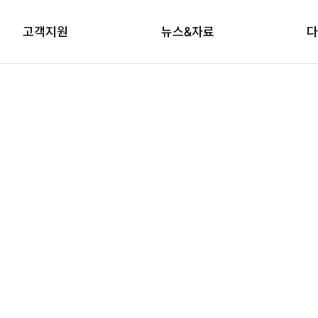
고객지원
뉴스&자료
다
상담신청
자료실
브
교육신청
다래논단
뉴스레터