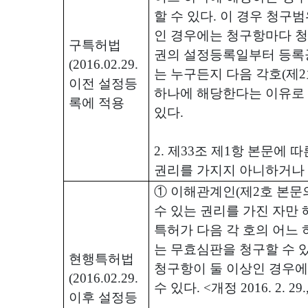
할 수 있다
.
이 경우 청구범
인 경우에는 청구항마다 청
구특허법
권의 설정등록일부터 등록
(2016.02.29.
는 누구든지 다음 각호
(
제
2
이전 설정등
하나에 해당한다는 이유로
록에 적용
있다
.
2.
제
33
조 제
1
항 본문에 따
권리를 가지지 아니하거나
①
이해관계인
(
제
2
호 본문
수 있는 권리를 가진 자만
특허가 다음 각 호의 어느
는 무효심판을 청구할 수 
현행특허법
청구항이 둘 이상인 경우
(2016.02.29.
수 있다
. <
개정
2016. 2. 29.
이후 설정등