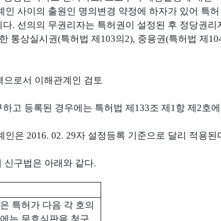
인 사이의 출원인 명의변경 약정에 하자가 있어 특허 
니다
.
선의의 무권리자는 특허권이 설정된 후 정당권리
의한 통상실시권
(
특허법 제
103
의
2),
중용권
(
특허법 제
10
격으로서 이해관계인 검토
하고 등록된 경우에는 특허법 제
133
조 제
1
항 제
2
호에
관계인은
2016. 02. 29
자 설정등록 기준으로 달리 적용된
 신구법은 아래와 같다
.
은 특허가 다음 각 호의
우에는 무효심판을 청구