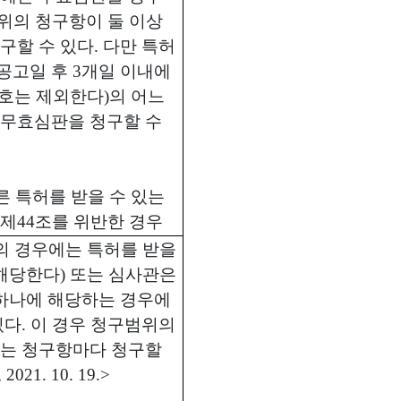
위의 청구항이 둘 이상
구할 수 있다
.
다만 특허
공고일 후
3
개일 이내에
호는 제외한다
)
의 어느
 무효심판을 청구할 수
른 특허를 받을 수 있는
 제
44
조를 위반한 경우
의 경우에는 특허를 받을
 해당한다
)
또는 심사관은
 하나에 해당하는 경우에
있다
.
이 경우 청구범위의
에는 청구항마다 청구할
, 2021. 10. 19.>