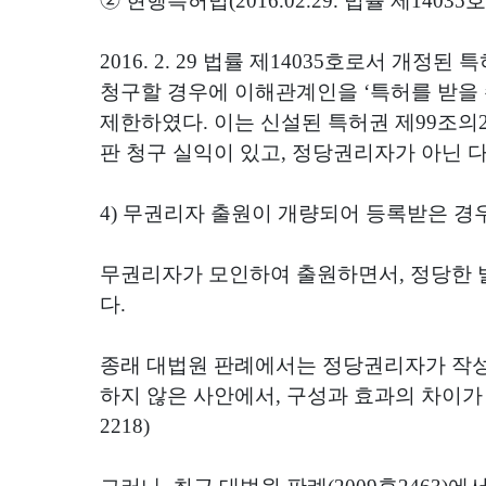
➁
현행특허법
(2016.02.29.
법률 제
14035
호
2016. 2. 29
법률 제
14035
호로서 개정된 특
청구할 경우에 이해관계인을
‘
특허를 받을 
제한하였다
.
이는 신설된 특허권 제
99
조의
판 청구 실익이 있고
,
정당권리자가 아닌 다
4)
무권리자 출원이 개량되어 등록받은 경
무권리자가 모인하여 출원하면서
,
정당한 
다
.
종래 대법원 판례에서는 정당권리자가 작
하지 않은 사안에서
,
구성과 효과의 차이가
2218)