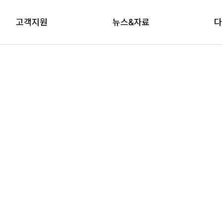
고객지원
뉴스&자료
다
상담신청
자료실
브
교육신청
다래논단
뉴스레터