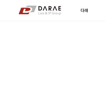
컨텐츠 바로가기
메인 메뉴 바로가기
다래
다래소개
다래소식
New's
오시는 길