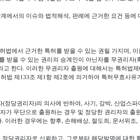
단계에서의 이슈와 법적해석
,
판례에 근거한 요건 등에 
특허법에서 근거한 특허를 받을 수 있는 권릴 가지며
,
이
를 받을 수 있는 권리의 승계인이 아닌자를 무권리자
(
라고 한다
.
이러한 무권리자 출원에 대해서는 특허법제
특허법 제
133
조 제
1
항 제
2
호에 의거하여 특허무효사유
자
(
정당권리자
)
의 의사에 반하여
,
사기
,
강박
,
산업스파이
자가 무단으로 출원하는 경우 및 정당한 권리자의 출원
다
.
이러한 경우에는 향후
,
손해배상
,
절도죄
,
문서위조
,
를 정당권리자로 신뢰하고
,
그로부터 해당발명에 대한 특