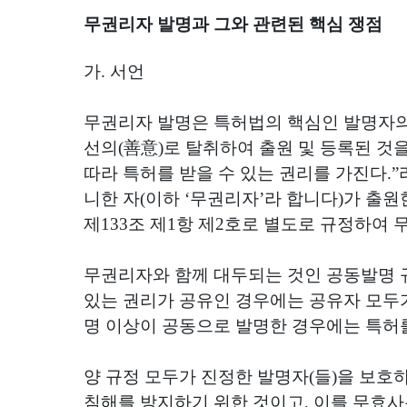
무권리자 발명과 그와 관련된 핵심 쟁점
가
.
서언
무권리자 발명은 특허법의 핵심인 발명자의
선의
(
善意
)
로 탈취하여 출원 및 등록된 것
따라 특허를 받을 수 있는 권리를 가진다
.”
니한 자
(
이하
‘
무권리자
’
라 합니다
)
가 출원
제
133
조 제
1
항 제
2
호로 별도로 규정하여 
무권리자와 함께 대두되는 것인 공동발명
있는 권리가 공유인 경우에는 공유자 모두
명 이상이 공동으로 발명한 경우에는 특허
양 규정 모두가 진정한 발명자
(
들
)
을 보호
침해를 방지하기 위한 것이고
,
이를 무효사