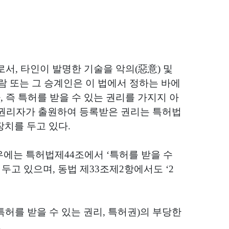
로서
,
타인이 발명한 기술을 악의
(
惡意
)
및
람 또는 그 승계인은 이 법에서 정하는 바에
자
,
즉 특허를 받을 수 있는 권리를 가지지 아
권리자가 출원하여 등록받은 권리는 특허법
장치를 두고 있다
.
우에는 특허법제
44
조에서
‘
특허를 받을 수
 두고 있으며
,
동법 제
33
조제
2
항에서도
‘2
특허를 받을 수 있는 권리
,
특허권
)
의 부당한
.