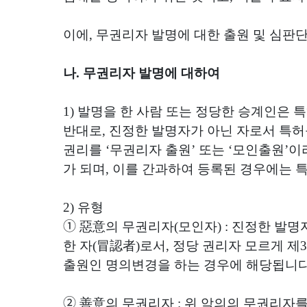
이에
,
무권리자 발명에 대한 출원 및 심판
나
.
무권리자 발명에 대하여
1)
발명을 한 사람 또는 정당한 승계인은 
반대로
,
진정한 발명자가 아닌 자로서 특허
권리를
‘
무권리자 출원
’
또는
‘
모인출원
’
이
가 되며
,
이를 간과하여 등록된 경우에는 
2)
유형
➀ 惡意
의 무권리자
(
모인자
) :
진정한 발명
한 자
(
冒認者
)
로서
,
정당 권리자 모르게 제
3
출원인 명의변경을 하는 경우에 해당됩니
➁ 善意
의 무권리자
:
위 악의의 무권리자