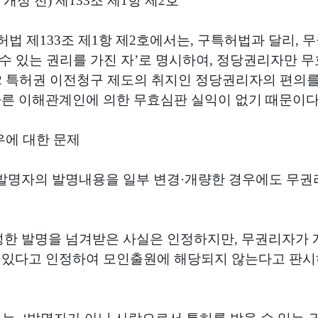
 개정 전
)
제
133
조 제
1
항 제
2
호
허법 제
133
조 제
1
항 제
2
호에서는
,
구특허법과 달리
,
무
수 있는 권리를 가진 자
’
로 명시하여
,
정당권리자만 무
2
특허권 이전청구 제도의 취지인 정당권리자의 편의
른 이해관계인에 의한 무효심판 실익이 없기 때문이
우에 대한 문제
발명자의 발명내용을 일부 변경
·
개량한 경우에도 무권
성한 발명을 넘겨받은 사실은 인정하지만
,
무권리자가 
 있다고 인정하여 모인출원에 해당되지 않는다고 판