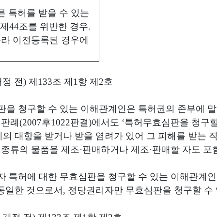
른 특허를 받을 수 있는
 제
44
조를 위반한 경우
.
따라 이전등록된 경우에
개정 전
)
제
133
조 제
1
항 제
2
호
판을 청구할 수 있는 이해관계인은 특허권의 존부에 말
 판례
(2007
후
1022
판결
)
에서도
‘
특허무효심판을 청구할
의 대항을 받거나 받을 염려가 있어 그 피해를 받는 
 종류의 물품을 제조
·
판매하거나 제조
·
판매할 자도 포
자 특허에 대한 무효심판을 청구할 수 있는 이해관계인
 동일한 것으로서
,
정당권리자만 무효심판을 청구할 수 