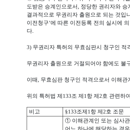
도받은 승계인으로서
,
정당한 권리자와 승계
결과적으로 무권리자 출원으로 되는 것입
이전청구
’
에 따른 이전등록 전의 실시에 
다
.
3)
무권리자 특허의 무효심판시 청구인 적
무권리자 출원으로 거절되어야 함에도 불구
이때
,
무효심판 청구인 적격으로서 이해
위의 특허법 제
133
조 제
1
항 제
2
호 관련하여
비고
§133
조제
1
항 제
2
호 조문
①
이해관계인 또는 심사관
어느 하나에 해당하는 경