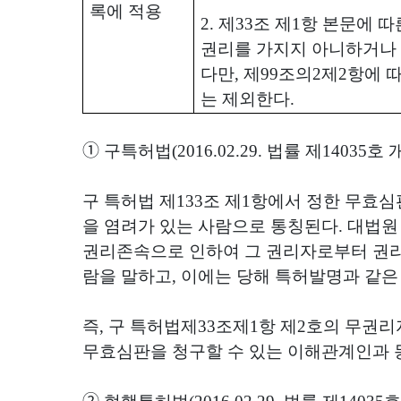
록에 적용
2.
제
33
조 제
1
항 본문에 따
권리를 가지지 아니하거나
다만
,
제
99
조의
2
제
2
항에 
는 제외한다
.
➀
구특허법
(2016.02.29.
법률 제
14035
호 
구 특허법 제
133
조 제
1
항에서 정한 무효심
을 염려가 있는 사람으로 통칭된다
.
대법원
권리존속으로 인하여 그 권리자로부터 권리
람을 말하고
,
이에는 당해 특허발명과 같은
즉
,
구 특허법제
33
조제
1
항 제
2
호의 무권리
무효심판을 청구할 수 있는 이해관계인과