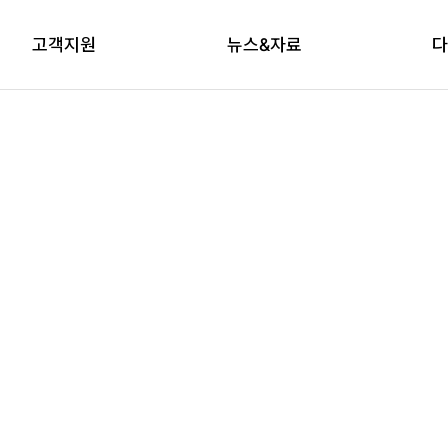
고객지원
뉴스&자료
다
상담신청
자료실
브
교육신청
다래논단
뉴스레터