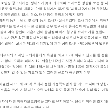
자보호명령 청구서에는, 행위자가 늦게 귀가하여 스마트폰 영상을 보는 등 
이유로 행위자에 대하여 '안방 침실에서 퇴거' 및 '피해자 2에 대한 친권
정폭력범죄의 일시, 장소, 태양 등이 특정되어 있지 않다.
범죄의 동기ㆍ원인 및 실태 등의 조사가 실시되었다. 조사 과정에서 피해
에 관하여는 행위자가 따로 생활할 경우 행위자가 휴대전화 비밀번호 패턴을 
소심에 계속 중인데 이혼사건이 종결될 때까지 청구를 유지하기를 원한다고
다. 조사관은 최근 특정사건이 없는 상황에서 이혼사건에 도움이 되는 절
제1심법원이 실시한 제1회 심리기일에 관한 심리조서나 제1심법원이 
. 00시경 배우자와 자녀인 피해자들에게 욕설을 하고 112에 허위의 신고를 
없다. 오히려 피해자 1이 제출한 112신고 사건 처리내역서의 기재에 의하면, 
고하였다는 것이며, 위 처리내역서의 사건개요나 종결내용에 행위자가 욕
무엇인지 알 수 있는 자료가 없어 그러한 신고가 허위인지 여부
처벌법 제2조 제3호 각 목에서 정한 가정폭력범죄 중 어느 하나에 해당한
소음의 크기, 시청 시간, 수면 방해의 정도 등에 관한 추가 심리 없이 가
행위자에 대한 피해자보호명령을 그대로 유지하였다. 원심의 이러한 조치
분 재항고이유의 주장은 이유 있다.