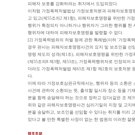
피해자 보호를 강화하려는 취지에서 도입되었다.
이처럼 가정폭력처벌법상 가정보호처분과 피해자보호명령은
고 있고(제55조의2 제1항), 피해자보호명령을 위반한 
행위가 특정되지 아니하거나 행위자가 그러한 행위를 한 사
행위자에 대하여 피해자보호명령을 발령할 수 없다.
[2] 가정폭력범죄의 처벌 등에 관한 특례법(이하 '가
경우 판사는 피해자보호명령사건의 요지 및 보조인을 선임할 
명령 제도의 성격(제1조), 피해자보호명령을 위반한 가
(제55조의8 제3항, 제53조), 가정폭력행위자로 인정
더라도 가정폭력처벌법 제63조 제1항 제2호의 보호처분
다.
이에 따라 가정보호심판규칙에서는, 행위자 등의 소환은 소
사건에 관하여 소환되는 뜻, 출석할 일시와 장소 등을 기
본을 함께 송달해야 하는 것으로 정하고 있다(같은 조 제3항
위와 같은 피해자보호명령사건 심리기일의 지정 및 고지에
본을 송달하고, 보조인을 선임할 수 있다는 취지를 미리
았다고 볼 만한 특별한 사정이 없는 한 법원의 이러한 잘
참조조문