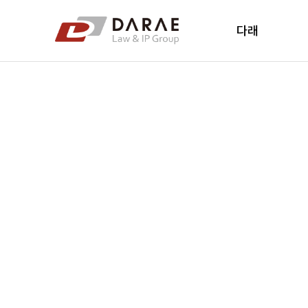
컨텐츠 바로가기
메인 메뉴 바로가기
다래
다래소개
다래소식
New's
오시는 길