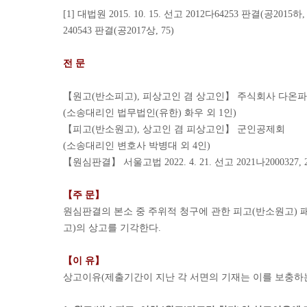
[1] 대법원 2015. 10. 15. 선고 2012다64253 판결(공2015하, 
240543 판결(공2017상, 75)
전 문
【원고(반소피고), 피상고인 겸 상고인】 주식회사 다온
(소송대리인 법무법인(유한) 화우 외 1인)
【피고(반소원고), 상고인 겸 피상고인】 군인공제회
(소송대리인 변호사 박병대 외 4인)
【원심판결】 서울고법 2022. 4. 21. 선고 2021나2000327, 
【주 문】
원심판결의 본소 중 주위적 청구에 관한 피고(반소원고) 
고)의 상고를 기각한다.
【이 유】
상고이유(제출기간이 지난 각 서면의 기재는 이를 보충하는