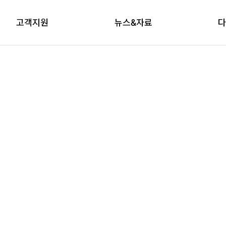
고객지원
뉴스&자료
다
상담신청
자료실
브
교육신청
다래논단
뉴스레터