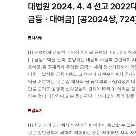
대법원 2024. 4. 4 선고 2022
금등ㆍ대여금] [공2024상, 724
판시사항
[1] 유효하게 성립한 계약상 책임을 공평의 이념, 신의칙
[2] 공동주택을 신축, 분양하는 내용의 사업과 관련하여
융비용(을 공제회가 투입한 금액에 대해 정산시점까지 약
이후에 발생한 금융비용도 그 전부가 세전수익에서 공제되
익을 배분하는 것은 갑 회사와 을 공제회의 사업약정에 
만을 근거로 공평과 신의성실의 원칙에 따라 위 이익금 
하는 것이 타당하다고 본 원심판단에 법리오해 등의 잘못
판결요지
[1] 채권자의 권리행사가 신의칙에 비추어 용납할 수 없
같은 일반원칙에 의하여 제한하는 것은 자칫하면 사적 자치