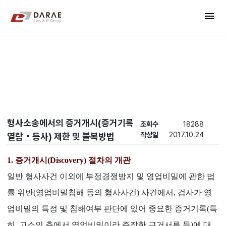
컨텐츠 바로가기
menu
메인 메뉴 바로가기
New's
형사소송에서의 증거개시(증거기록
조회수
18288
작성일
2017.10.24
열람‧등사) 제한 및 불복방법
1
. 증거개시(Discovery) 절차의 개관
일반 형사사건 이외에 부정경쟁방지 및 영업비밀에 관한 법
률 위반(영업비밀침해 등의 형사사건) 사건에서, 검사가 영
업비밀의 특정 및 침해여부 판단에 있어 중요한 증거기록(특
히, 고소인 측에서 영업비밀이라 주장한 근거서류 등)에 대