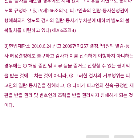
열람
등사를 제한할 경우에도 지체 없이 그 이유를 서면으로 통지하
·
도록 규정하고 있고
제
조의
피고인측의 열람
등사신청권이
(
266
3),
·
형해화되지 않도록 검사의 열람
등사거부처분에 대하여 별도의 불
·
복절차를 마련하고 있다
제
조의
(
266
4)
3)헌법재판소
선고
헌마
결정
「
법원의 열람
등
2010.6.24.
2009
257
,
·
사 허용결정에도 불구하고 검사가 이를 신속하게 이행하지 아니하는
경우에는
①
해당 증인 및 서류 등을 증거로 신청할 수 없는 불이익
을 받는 것에 그치는 것이 아니라
②
그러한 검사의 거부행위는 피
,
고인의 열람
등사권을 침해하고
③
나아가 피고인의 신속
공정한 재
·
,
·
판을 받을 권리 및 변호인의 조력을 받을 권리까지 침해하게 되는 것
이다
.