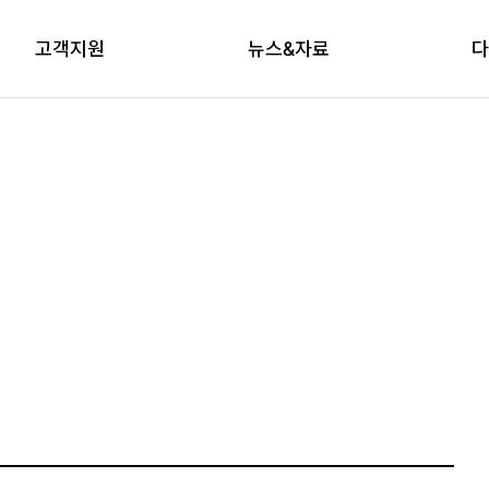
고객지원
뉴스&자료
다
상담신청
자료실
브
교육신청
다래논단
뉴스레터