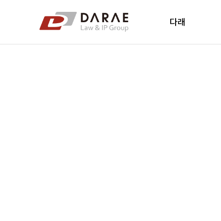
컨텐츠 바로가기
메인 메뉴 바로가기
다래
다래소개
다래소식
New's
오시는 길