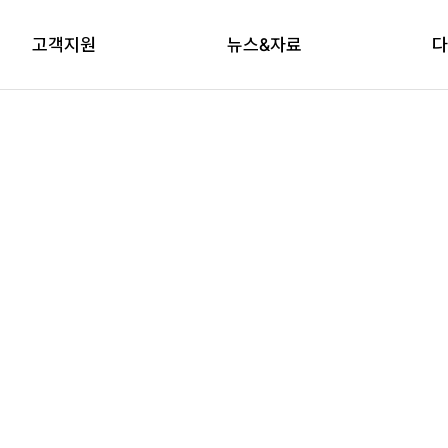
고객지원
뉴스&자료
다
상담신청
자료실
브
교육신청
다래논단
뉴스레터