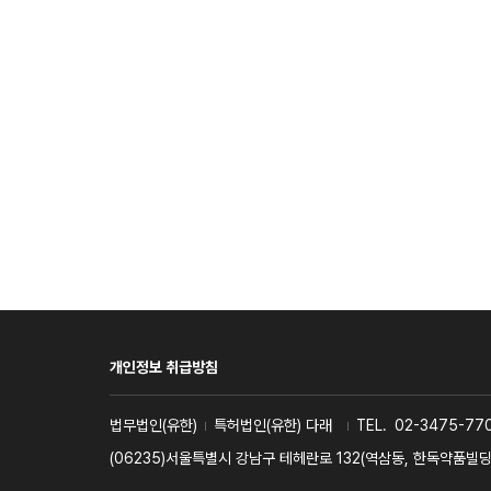
개인정보 취급방침
사업자명
법무법인(유한)
특허법인(유한) 다래
TEL.
02-3475-770
주소
(06235)서울특별시 강남구 테헤란로 132(역삼동, 한독약품빌딩 9