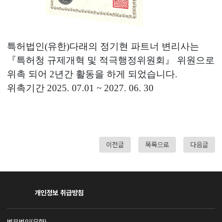
특허법인
(
유한
)
다래의 정기현 파트너 변리사는
『
특허청 규제개혁 및 적극행정위원회
』
위원으로
위촉 되어
2
년간 활동을 하게 되었습니다
.
위촉기간
2025. 07.01 ~ 2027. 06. 30
이전글
목록으로
다음글
개인정보 취급방침
사업자명