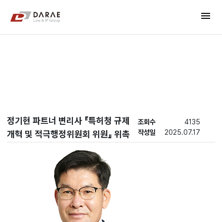
컨텐츠 바로가기
menu
메인 메뉴 바로가기
New's
정기현 파트너 변리사 『특허청 규제
조회수
4135
작성일
2025.07.17
개혁 및 적극행정위원회 위원』 위촉