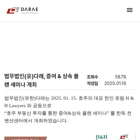
컨텐츠 바로가기
menu
메인 메뉴 바로가기
New's
법무법인(유)다래, 증여 & 상속 플
조회수
5878
작성일
2025.01.16
랜 세미나 개최
법무법인
(
유한
)
다래는
2025. 01. 15.
호주의 대표 한인 로펌
H &
H Lawyers
와 공동으로
“
호주 부동산 투자를 통한 증여
&
상속 플랜 세미나
”
를 한독 컨
벤션센터에서 개최하였습니다
.