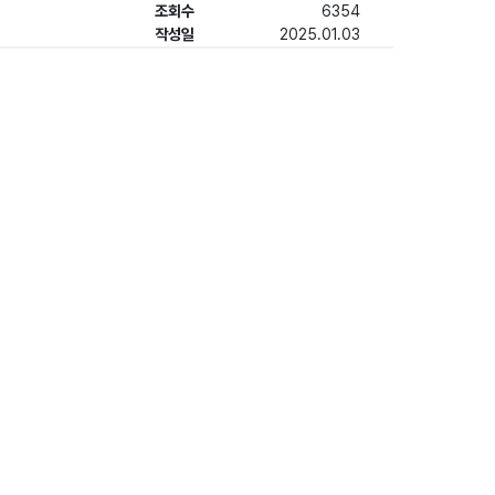
조회수
6354
작성일
2025.01.03