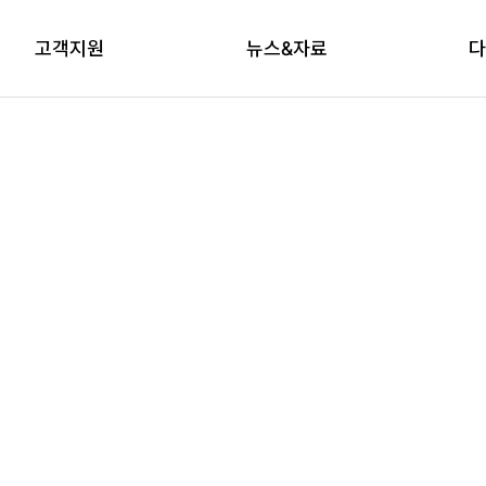
고객지원
뉴스&자료
다
상담신청
자료실
브
교육신청
다래논단
뉴스레터