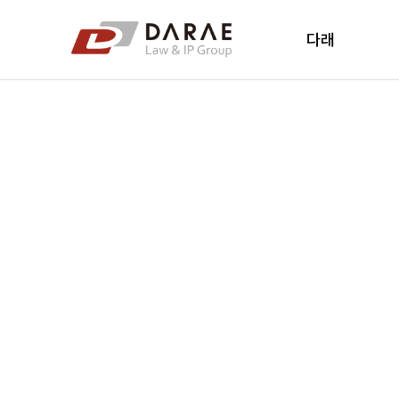
컨텐츠 바로가기
메인 메뉴 바로가기
다래
다래소개
다래소식
New's
오시는 길