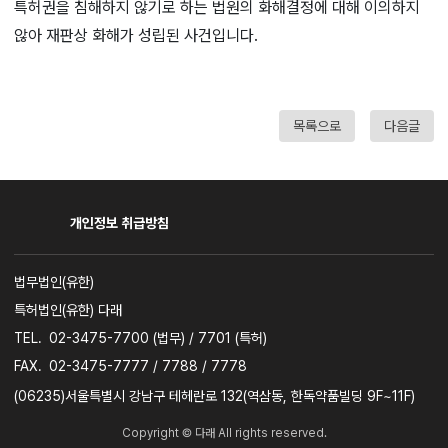
특허권을 침해하지 않기로 하는 법원의 화해결정에 대해 이의하지
않아 재판상 화해가 성립된 사건입니다.
목록으로
다음글
개인정보 취급방침
사업자명
법무법인(유한)
특허법인(유한) 다래
TEL.
02-3475-7700 (법무) / 7701 (특허)
FAX.
02-3475-7777 / 7788 / 7778
주소
(06235)서울특별시 강남구 테헤란로 132(역삼동, 한독약품빌딩 9F~11F)
Copyright © 다래 All rights reserved.